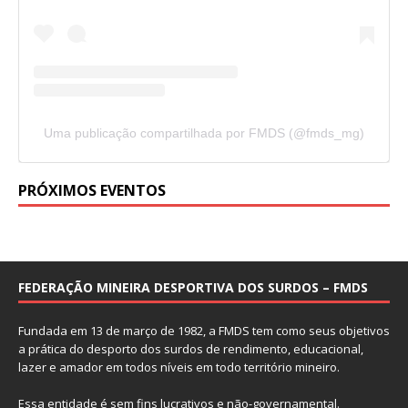
Uma publicação compartilhada por FMDS (@fmds_mg)
PRÓXIMOS EVENTOS
FEDERAÇÃO MINEIRA DESPORTIVA DOS SURDOS – FMDS
Fundada em 13 de março de 1982, a FMDS tem como seus objetivos
a prática do desporto dos surdos de rendimento, educacional,
lazer e amador em todos níveis em todo território mineiro.
Essa entidade é sem fins lucrativos e não-governamental.