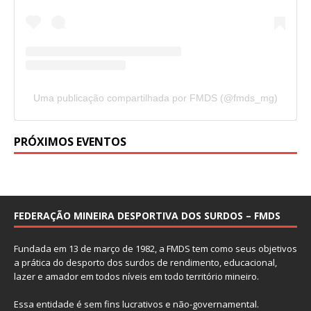
Uma publicação compartilhada por FMDS (@fmds_mg)
PRÓXIMOS EVENTOS
FEDERAÇÃO MINEIRA DESPORTIVA DOS SURDOS – FMDS
Fundada em 13 de março de 1982, a FMDS tem como seus objetivos
a prática do desporto dos surdos de rendimento, educacional,
lazer e amador em todos níveis em todo território mineiro.
Essa entidade é sem fins lucrativos e não-governamental.